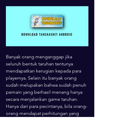
Banyak orang menganggap jika 
seluruh bentuk taruhan tentunya 
mendapatkan kerugian kepada para 
playernya. Selain itu banyak orang 
sudah melupakan bahwa sudah penuh 
pemain yang berhasil menang hanya 
secara menjalankan game taruhan. 
Hanya dari para pecintanya, bila orang-
orang mendapat perhitungan yang 
keren serta tenang ketika menjalankan 
jadi keberuntungan akan mendekat.