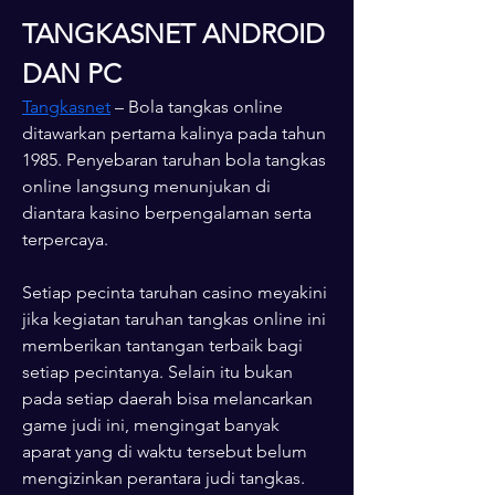
TANGKASNET ANDROID 
DAN PC
Tangkasnet
 – Bola tangkas online 
ditawarkan pertama kalinya pada tahun 
1985. Penyebaran taruhan bola tangkas 
online langsung menunjukan di 
diantara kasino berpengalaman serta 
terpercaya.
Setiap pecinta taruhan casino meyakini 
jika kegiatan taruhan tangkas online ini 
memberikan tantangan terbaik bagi 
setiap pecintanya. Selain itu bukan 
pada setiap daerah bisa melancarkan 
game judi ini, mengingat banyak 
aparat yang di waktu tersebut belum 
mengizinkan perantara judi tangkas.