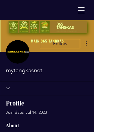
More actions
Follow
mytangkasnet
Profile
Join date: Jul 14, 2023
About